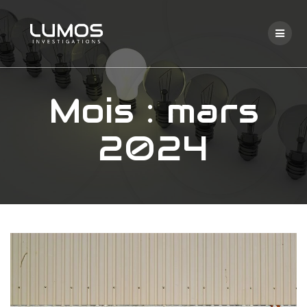
Passer
au
contenu
Mois :
mars
2024